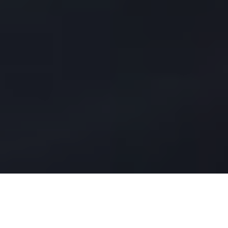
Lightpress Oy on kotimainen painoalan asiantuntija,
joka yhdistää huippulaatuiset tuotteet, innovatiiviset