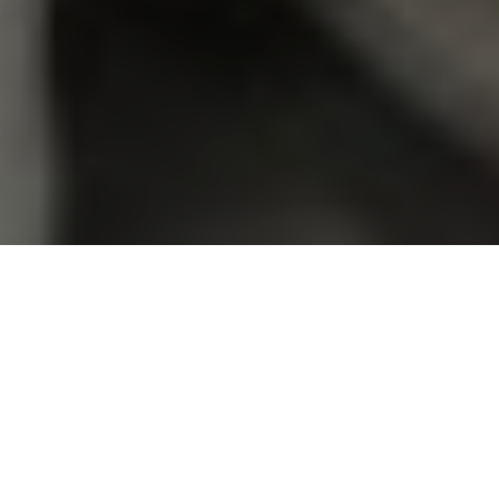
Suurkuvatulosteet ovat erinomainen tapa herättää
huomiota ja tehdä vaikutus. Laadukkaat ja kestävät
tulosteemme sopivat erinomaisesti
markkinointikampanjoihin, tapahtumiin,
myymälätiloihin sekä ulkomainontaan. Tarjoamme
tyylikkäitä ja monikäyttöisiä ratkaisuja, jotka
mukautuvat kaikkiin tarpeisiisi.