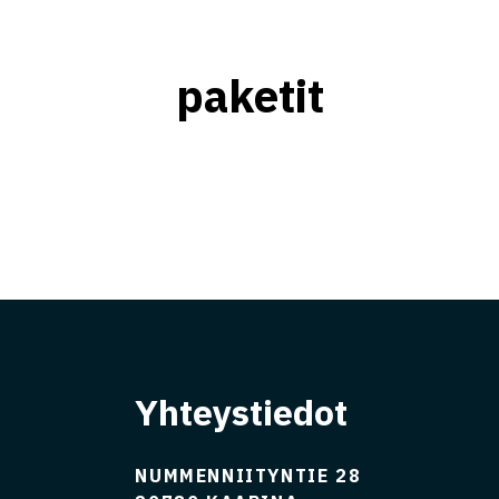
ME
AINEISTO-OHJEET
GALLERIA
TEE TILAU
Open
paketit
sub-
menu
Yhteystiedot
NUMMENNIITYNTIE 28