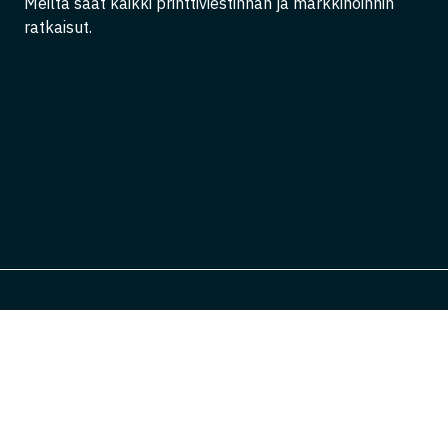
Meiltä saat kaikki printtiviestinnän ja markkinoinnin
ratkaisut.