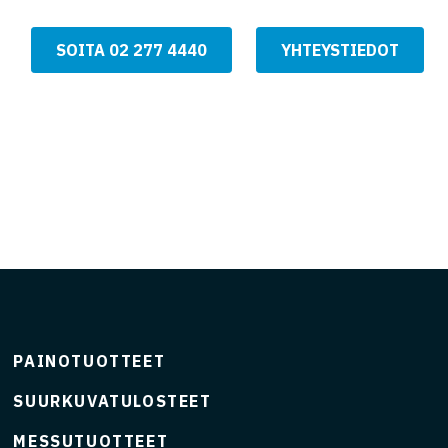
S
SOITA 02 277 4440
YHTEYSTIEDOT
PAINOTUOTTEET
SUURKUVATULOSTEET
MESSUTUOTTEET